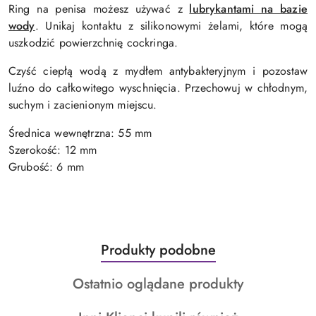
Ring na penisa możesz używać z
lubrykantami na bazie
wody
. Unikaj kontaktu z silikonowymi żelami, które mogą
uszkodzić powierzchnię cockringa.
Czyść ciepłą wodą z mydłem antybakteryjnym i pozostaw
luźno do całkowitego wyschnięcia. Przechowuj w chłodnym,
suchym i zacienionym miejscu.
Średnica wewnętrzna: 55 mm
Szerokość: 12 mm
Grubość: 6 mm
Produkty
Produkty podobne
Pomiń karuzelę produktów
o
Produkty
Ostatnio oglądane produkty
statusie:
o