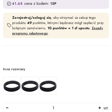
cena z kodem:
41.65
15P
Zarejestruj/zaloguj się
, aby otrzymać za zakup tego
produktu
49
punktów, którymi będziesz mógł zapłacić przy
kolejnym zamówieniu.
10 punktów = 1 zł upustu
.
Zasady
programu rabatowego
.
Wariant
Inne rozmiary
Ilość
szt.