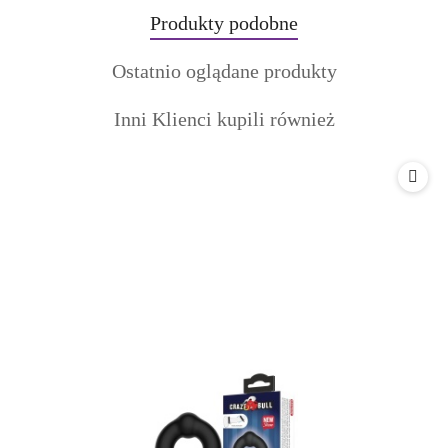
Produkty
Produkty podobne
Pomiń karuzelę produktów
o
Produkty
Ostatnio oglądane produkty
statusie:
o
Produkty
Inni Klienci kupili również
statusie:
o
statusie: