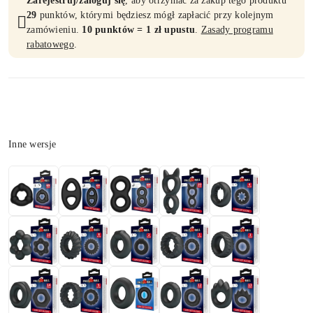
Zarejestruj/zaloguj się
, aby otrzymać za zakup tego produktu
29
punktów, którymi będziesz mógł zapłacić przy kolejnym
zamówieniu.
10 punktów = 1 zł upustu
.
Zasady programu
rabatowego
.
Wariant
Inne wersje