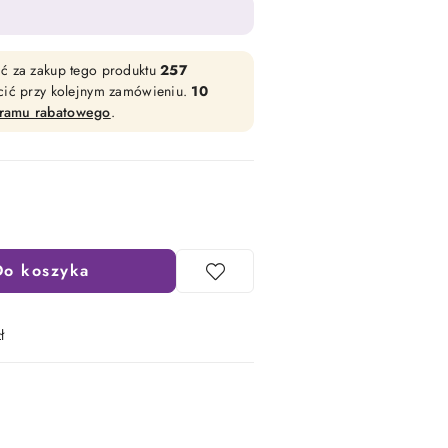
ać za zakup tego produktu
257
acić przy kolejnym zamówieniu.
10
gramu rabatowego
.
Do koszyka
ł