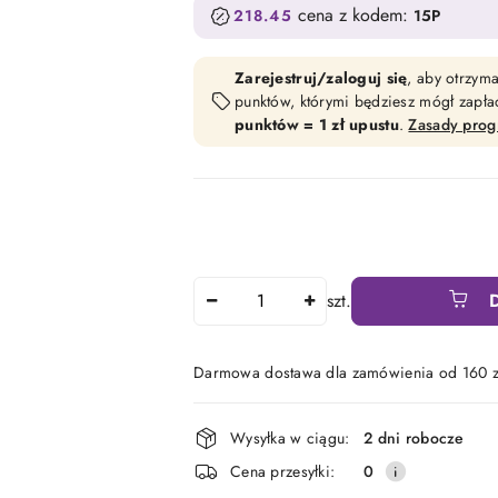
cena z kodem:
218.45
15P
Zarejestruj/zaloguj się
, aby otrzym
punktów, którymi będziesz mógł zapł
punktów = 1 zł upustu
.
Zasady pro
Ilość
szt.
Darmowa dostawa dla zamówienia od 160 z
Dostępność
Wysyłka w ciągu:
2 dni robocze
i
Cena przesyłki:
0
dostawa