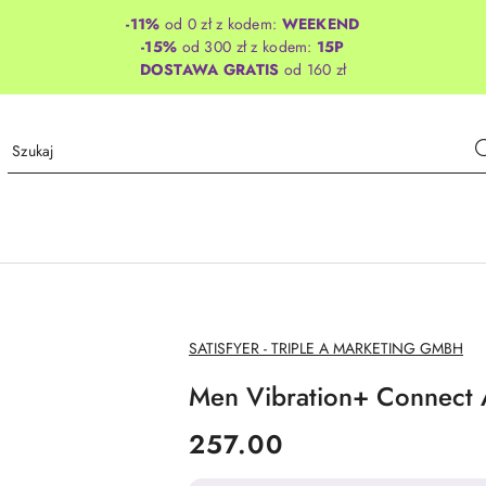
-11%
od 0 zł z kodem:
WEEKEND
-15%
od 300 zł z kodem:
15P
DOSTAWA GRATIS
od 160 zł
NAZWA
SATISFYER - TRIPLE A MARKETING GMBH
PRODUCENTA:
Men Vibration+ Connect 
cena:
257.00