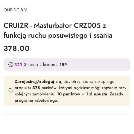
NAZWA
ONE-DC B.V.
PRODUCENTA:
CRUIZR - Masturbator CRZ005 z
funkcją ruchu posuwistego i ssania
cena:
378.00
cena z kodem:
321.3
15P
Zarejestruj/zaloguj się
, aby otrzymać za zakup tego
produktu
378
punktów, którymi będziesz mógł zapłacić przy
kolejnym zamówieniu.
10 punktów = 1 zł upustu
.
Zasady
programu rabatowego
.