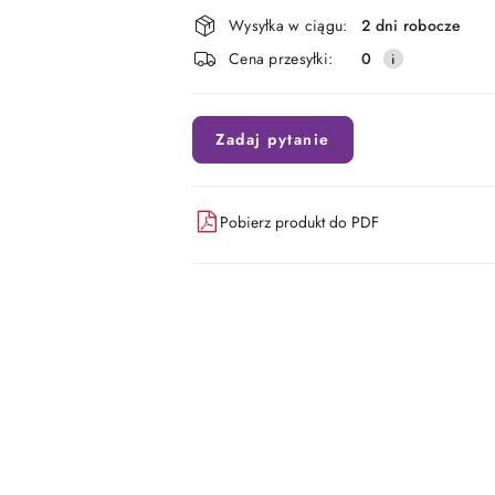
Dostępność
Wysyłka w ciągu:
2 dni robocze
i
Cena przesyłki:
0
dostawa
Zadaj pytanie
Pobierz produkt do PDF