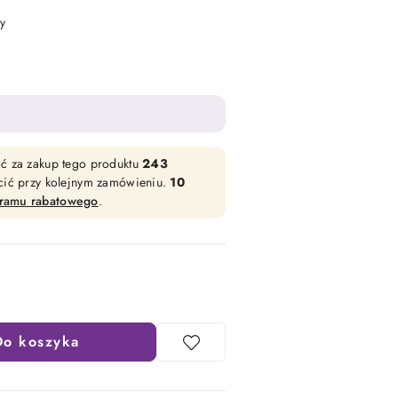
y
ać za zakup tego produktu
243
acić przy kolejnym zamówieniu.
10
gramu rabatowego
.
Do koszyka