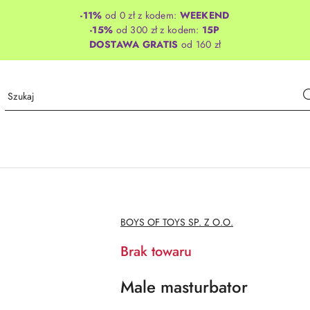
-11%
od 0 zł z kodem:
WEEKEND
-15%
od 300 zł z kodem:
15P
DOSTAWA GRATIS
od 160 zł
NAZWA
BOYS OF TOYS SP. Z O.O.
PRODUCENTA:
Brak towaru
Male masturbator