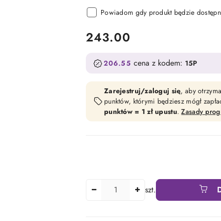
Powiadom gdy produkt będzie dostępn
cena:
243.00
cena z kodem:
206.55
15P
Zarejestruj/zaloguj się
, aby otrzym
punktów, którymi będziesz mógł zapł
punktów = 1 zł upustu
.
Zasady pro
Ilość
szt.