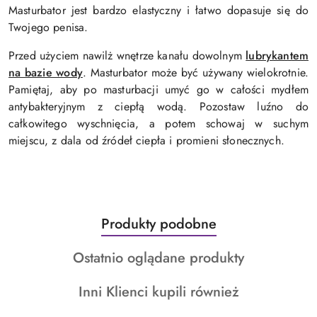
Masturbator jest bardzo elastyczny i łatwo dopasuje się do
Twojego penisa.
Przed użyciem nawilż wnętrze kanału dowolnym
lubrykantem
na bazie wody
. Masturbator może być używany wielokrotnie.
Pamiętaj, aby po masturbacji umyć go w całości mydłem
antybakteryjnym z ciepłą wodą. Pozostaw luźno do
całkowitego wyschnięcia, a potem schowaj w suchym
miejscu, z dala od źródeł ciepła i promieni słonecznych.
Produkty
Produkty podobne
Pomiń karuzelę produktów
o
Produkty
Ostatnio oglądane produkty
statusie:
o
Produkty
Inni Klienci kupili również
statusie:
o