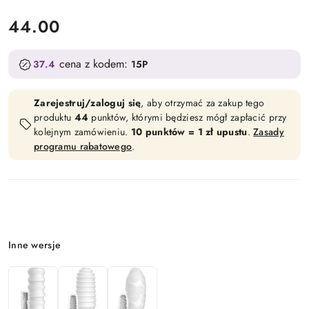
cena:
44.00
cena z kodem:
37.4
15P
Zarejestruj/zaloguj się
, aby otrzymać za zakup tego
produktu
44
punktów, którymi będziesz mógł zapłacić przy
kolejnym zamówieniu.
10 punktów = 1 zł upustu
.
Zasady
programu rabatowego
.
Wariant
Inne wersje