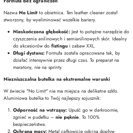
Formuła bez ograniczeń
Nazwa
No Limit
to obietnica. Ten leather cleaner został
stworzony, by wyeliminować wszelkie bariery.
Nieskończona głębokość:
Jest to potężne narzędzie do
czyszczenia anilinowych i semianilinowych skór. Idealny
do akcesiorów do
fistingu
i zabaw XXL.
Długi dystans:
Formuła została opracowana tak, by
działać intensywnie przez długi czas. To preparat na
maratony, nie na sprinty.
Niezniszczalna butelka na ekstremalne warunki
W świecie "No Limit" nie ma miejsca na delikatne szkło.
Aluminiowa butelka to Twój najlepszy sojusznik:
Odporność na wstrząsy:
Upuść go w darkroomie,
zgnieć w pudełku –
nie pęknie
. To 100%
bezpieczeństwa.
Ochrona mocy:
Metal całkowicie odcina dopływ