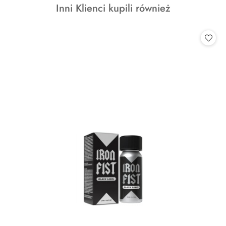
Produkty
Inni Klienci kupili również
statusie:
o
statusie: