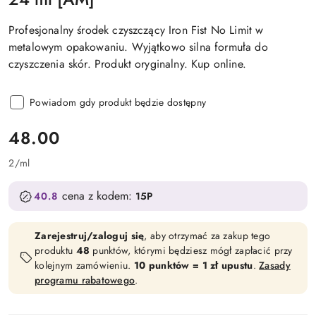
Profesjonalny środek czyszczący Iron Fist No Limit w
metalowym opakowaniu. Wyjątkowo silna formuła do
czyszczenia skór. Produkt oryginalny. Kup online.
Powiadom gdy produkt będzie dostępny
cena:
48.00
2
/
ml
cena z kodem:
40.8
15P
Zarejestruj/zaloguj się
, aby otrzymać za zakup tego
produktu
48
punktów, którymi będziesz mógł zapłacić przy
kolejnym zamówieniu.
10 punktów = 1 zł upustu
.
Zasady
programu rabatowego
.