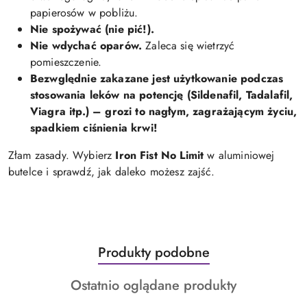
papierosów w pobliżu.
Nie spożywać (nie pić!).
Nie wdychać oparów.
Zaleca się wietrzyć
pomieszczenie.
Bezwględnie zakazane jest użytkowanie podczas
stosowania leków na potencję (Sildenafil, Tadalafil,
Viagra itp.) – grozi to nagłym, zagrażającym życiu,
spadkiem ciśnienia krwi!
Złam zasady. Wybierz
Iron Fist No Limit
w aluminiowej
butelce i sprawdź, jak daleko możesz zajść.
Produkty
Produkty podobne
Pomiń karuzelę produktów
o
Produkty
Ostatnio oglądane produkty
statusie:
o