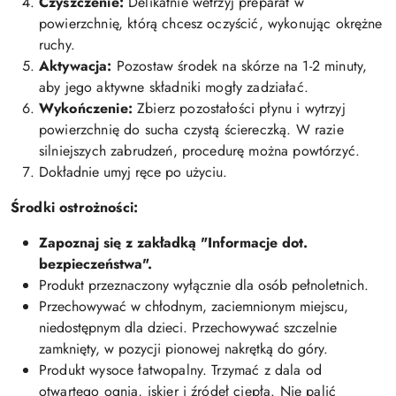
Czyszczenie:
Delikatnie wetrzyj preparat w
powierzchnię, którą chcesz oczyścić, wykonując okrężne
ruchy.
Aktywacja:
Pozostaw środek na skórze na 1-2 minuty,
aby jego aktywne składniki mogły zadziałać.
Wykończenie:
Zbierz pozostałości płynu i wytrzyj
powierzchnię do sucha czystą ściereczką. W razie
silniejszych zabrudzeń, procedurę można powtórzyć.
Dokładnie umyj ręce po użyciu.
Środki ostrożności:
Zapoznaj się z zakładką "Informacje dot.
bezpieczeństwa".
Produkt przeznaczony wyłącznie dla osób pełnoletnich.
Przechowywać w chłodnym, zaciemnionym miejscu,
niedostępnym dla dzieci. Przechowywać szczelnie
zamknięty, w pozycji pionowej nakrętką do góry.
Produkt wysoce łatwopalny. Trzymać z dala od
otwartego ognia, iskier i źródeł ciepła. Nie palić