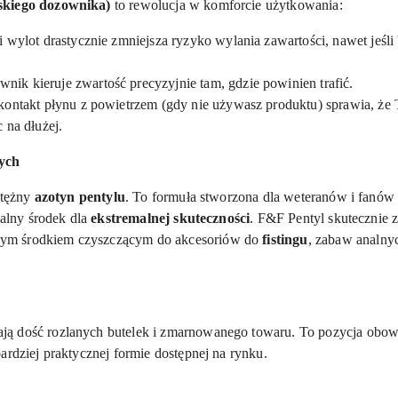
skiego dozownika)
to rewolucja w komforcie użytkowania:
wylot drastycznie zmniejsza ryzyko wylania zawartości, nawet jeśli 
nik kieruje zwartość precyzyjnie tam, gdzie powinien trafić.
ontakt płynu z powietrzem (gdy nie używasz produktu) sprawia, że T
 na dłużej.
nych
otężny
azotyn pentylu
. To formuła stworzona dla weteranów i fanów 
ealny środek dla
ekstremalnej skuteczności
. F&F Pentyl skutecznie z
ym środkiem czyszczącym do akcesoriów do
fistingu
, zabaw analnyc
ją dość rozlanych butelek i zmarnowanego towaru. To pozycja obow
ardziej praktycznej formie dostępnej na rynku.