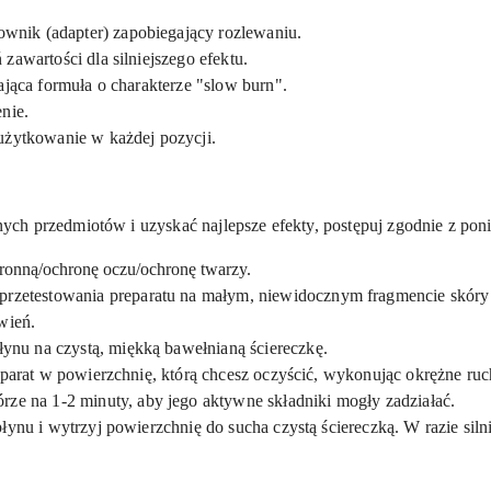
ik (adapter) zapobiegający rozlewaniu.
awartości dla silniejszego efektu.
ająca formuła o charakterze "slow burn".
nie.
użytkowanie w każdej pozycji.
ch przedmiotów i uzyskać najlepsze efekty, postępuj zgodnie z pon
ronną/ochronę oczu/ochronę twarzy.
przetestowania preparatu na małym, niewidocznym fragmencie skóry 
wień.
płynu na czystą, miękką bawełnianą ściereczkę.
eparat w powierzchnię, którą chcesz oczyścić, wykonując okrężne ruc
rze na 1-2 minuty, aby jego aktywne składniki mogły zadziałać.
płynu i wytrzyj powierzchnię do sucha czystą ściereczką. W razie si