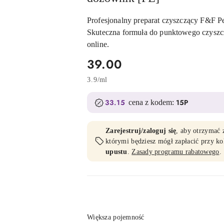
Profesjonalny preparat czyszczący F&F Pe
Skuteczna formuła do punktowego czyszcz
online.
cena:
39.00
3.9
/
ml
33.15
15P
cena z kodem:
Zarejestruj/zaloguj się
, aby otrzymać 
którymi będziesz mógł zapłacić przy 
upustu
.
Zasady programu rabatowego
.
Wariant
Większa pojemność