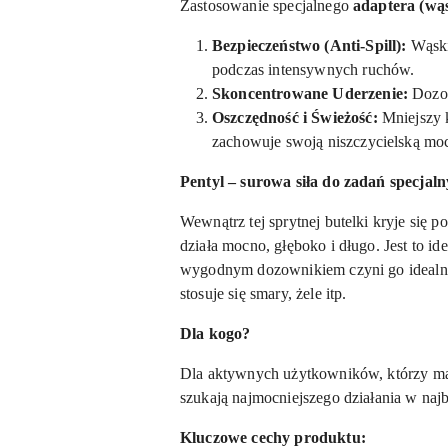
Zastosowanie specjalnego
adaptera (wą
Bezpieczeństwo (Anti-Spill):
Wąski 
podczas intensywnych ruchów.
Skoncentrowane Uderzenie:
Dozow
Oszczędność i Świeżość:
Mniejszy k
zachowuje swoją niszczycielską moc
Pentyl – surowa siła do zadań specjal
Wewnątrz tej sprytnej butelki kryje się p
działa mocno, głęboko i długo. Jest to id
wygodnym dozownikiem czyni go idealn
stosuje się smary, żele itp.
Dla kogo?
Dla aktywnych użytkowników, którzy ma
szukają najmocniejszego działania w najb
Kluczowe cechy produktu: