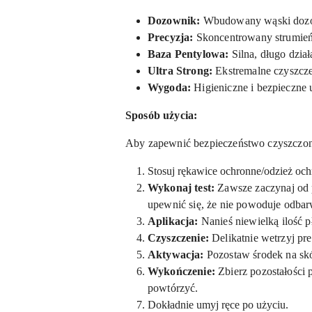
Dozownik:
Wbudowany wąski dozown
Precyzja:
Skoncentrowany strumień z
Baza Pentylowa:
Silna, długo dział
Ultra Strong:
Ekstremalne czyszcze
Wygoda:
Higieniczne i bezpieczne 
Sposób użycia:
Aby zapewnić bezpieczeństwo czyszczony
Stosuj rękawice ochronne/odzież och
Wykonaj test:
Zawsze zaczynaj od 
upewnić się, że nie powoduje odbar
Aplikacja:
Nanieś niewielką ilość 
Czyszczenie:
Delikatnie wetrzyj pr
Aktywacja:
Pozostaw środek na skó
Wykończenie:
Zbierz pozostałości 
powtórzyć.
Dokładnie umyj ręce po użyciu.