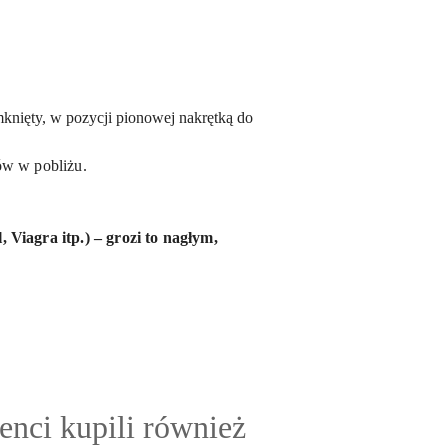
nięty, w pozycji pionowej nakrętką do
sów w pobliżu.
 Viagra itp.) – grozi to nagłym,
y
ienci kupili również