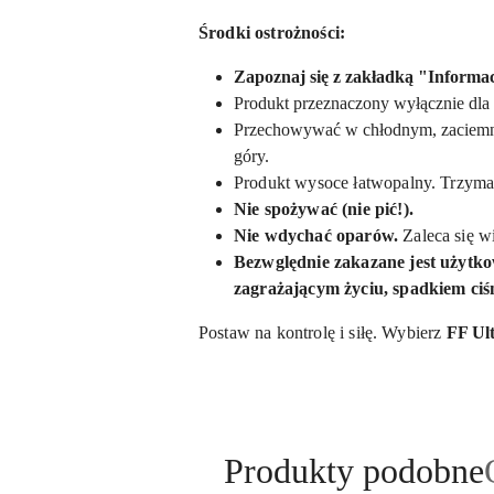
Środki ostrożności:
Zapoznaj się z zakładką "Informac
Produkt przeznaczony wyłącznie dla 
Przechowywać w chłodnym, zaciemnio
góry.
Produkt wysoce łatwopalny. Trzymać 
Nie spożywać (nie pić!).
Nie wdychać oparów.
Zaleca się w
Bezwględnie zakazane jest użytkowa
zagrażającym życiu, spadkiem ciś
Postaw na kontrolę i siłę. Wybierz
FF Ul
Produkty
Produkty podobne
Pomiń karuzelę produktów