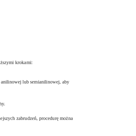
iższymi krokami:
anilinowej lub semianilinowej, aby
hy.
lniejszych zabrudzeń, procedurę można