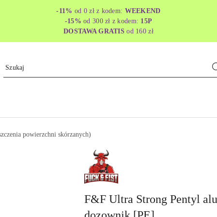
-11%
od 0 zł z kodem:
WEEKEND
-15%
od 300 zł z kodem:
15P
DOSTAWA GRATIS
od 160 zł
szczenia powierzchni skórzanych)
FUCK
&
FIST
F&F Ultra Strong Pentyl al
dozownik [PE]