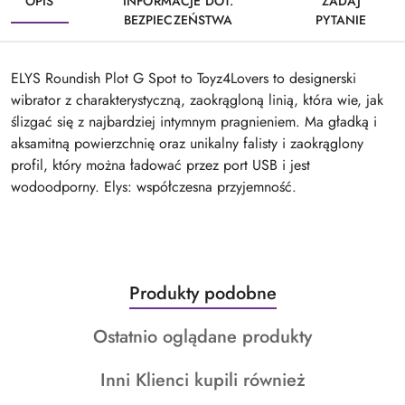
OPIS
INFORMACJE DOT.
ZADAJ
BEZPIECZEŃSTWA
PYTANIE
ELYS Roundish Plot G Spot to Toyz4Lovers to designerski
wibrator z charakterystyczną, zaokrągloną linią, która wie, jak
ślizgać się z najbardziej intymnym pragnieniem. Ma gładką i
aksamitną powierzchnię oraz unikalny falisty i zaokrąglony
profil, który można ładować przez port USB i jest
wodoodporny. Elys: współczesna przyjemność.
Produkty
Produkty podobne
Pomiń karuzelę produktów
o
Produkty
Ostatnio oglądane produkty
statusie:
o
Produkty
Inni Klienci kupili również
statusie:
o