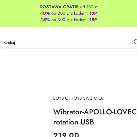
DOSTAWA GRATIS
od 160 zł
-10%
od 200 zł z kodem:
10P
-15%
od 300 zł z kodem:
15P
NAZWA
BOYS OF TOYS SP. Z O.O.
PRODUCENTA:
Wibrator-APOLLO-LOVEC
rotation USB
cena:
219.00