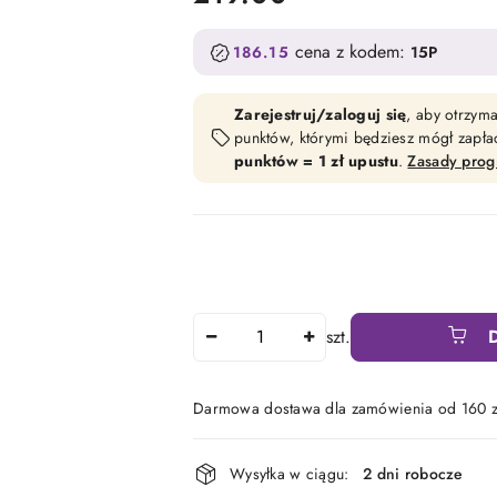
cena z kodem:
186.15
15P
Zarejestruj/zaloguj się
, aby otrzym
punktów, którymi będziesz mógł zapł
punktów = 1 zł upustu
.
Zasady pro
Ilość
szt.
Darmowa dostawa dla zamówienia od 160 z
Dostępność
Wysyłka w ciągu:
2 dni robocze
i