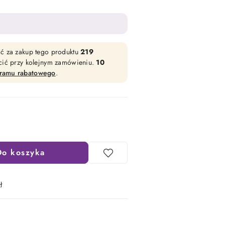
ać za zakup tego produktu
219
acić przy kolejnym zamówieniu.
10
gramu rabatowego
.
Do koszyka
ł