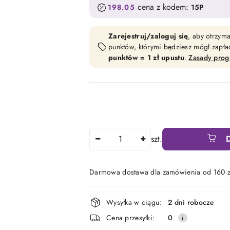
cena z kodem:
198.05
15P
Zarejestruj/zaloguj się
, aby otrzym
punktów, którymi będziesz mógł zapł
punktów = 1 zł upustu
.
Zasady pro
Ilość
szt.
Darmowa dostawa dla zamówienia od 160 z
Dostępność
Wysyłka w ciągu:
2 dni robocze
i
Cena przesyłki:
0
dostawa