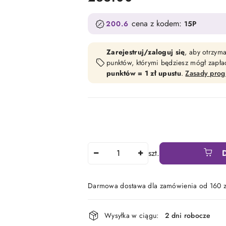
cena z kodem:
200.6
15P
Zarejestruj/zaloguj się
, aby otrzym
punktów, którymi będziesz mógł zapł
punktów = 1 zł upustu
.
Zasady pro
Ilość
szt.
Darmowa dostawa dla zamówienia od 160 z
Dostępność
Wysyłka w ciągu:
2 dni robocze
i