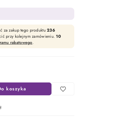
ać za zakup tego produktu
236
acić przy kolejnym zamówieniu.
10
gramu rabatowego
.
Do koszyka
ł