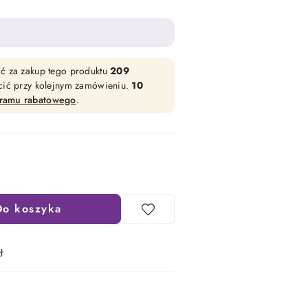
ać za zakup tego produktu
209
acić przy kolejnym zamówieniu.
10
gramu rabatowego
.
Do koszyka
ł