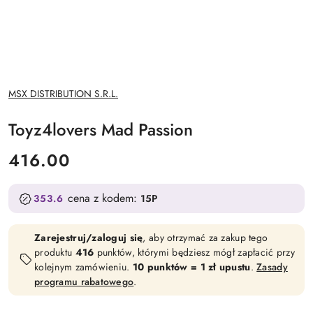
NAZWA
MSX DISTRIBUTION S.R.L.
PRODUCENTA:
Toyz4lovers Mad Passion
cena:
416.00
cena z kodem:
353.6
15P
Zarejestruj/zaloguj się
, aby otrzymać za zakup tego
produktu
416
punktów, którymi będziesz mógł zapłacić przy
kolejnym zamówieniu.
10 punktów = 1 zł upustu
.
Zasady
programu rabatowego
.