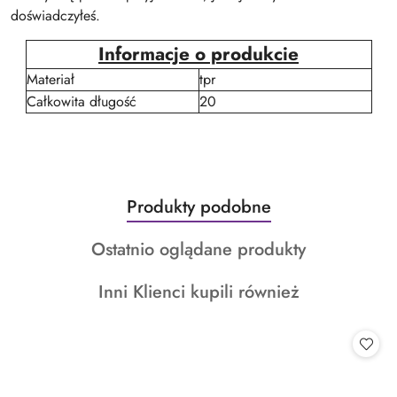
doświadczyłeś.
Informacje o produkcie
Materiał
tpr
Całkowita długość
20
Produkty
Produkty podobne
Pomiń karuzelę produktów
o
Produkty
Ostatnio oglądane produkty
statusie:
o
Produkty
Inni Klienci kupili również
statusie:
o
statusie: