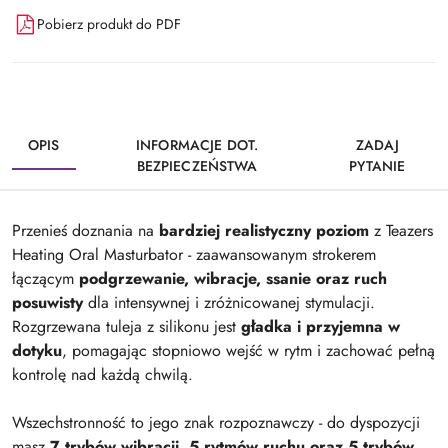
Pobierz produkt do PDF
OPIS
INFORMACJE DOT.
ZADAJ
BEZPIECZEŃSTWA
PYTANIE
Przenieś doznania na
bardziej realistyczny poziom
z Teazers
Heating Oral Masturbator - zaawansowanym strokerem
łączącym
podgrzewanie, wibracje, ssanie oraz ruch
posuwisty
dla intensywnej i zróżnicowanej stymulacji.
Rozgrzewana tuleja z silikonu jest
gładka i przyjemna w
dotyku
, pomagając stopniowo wejść w rytm i zachować pełną
kontrolę nad każdą chwilą.
Wszechstronność to jego znak rozpoznawczy - do dyspozycji
masz
7 trybów wibracji, 5 rytmów ruchu oraz 5 trybów