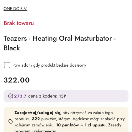
NAZWA
ONE-DC B.V.
PRODUCENTA:
Brak towaru
Teazers - Heating Oral Masturbator -
Black
Powiadom gdy produkt będzie dostępny
cena:
322.00
cena z kodem:
273.7
15P
Zarejestruj/zaloguj się
, aby otrzymać za zakup tego
produktu
322
punktów, którymi będziesz mógł zapłacić przy
kolejnym zamówieniu.
10 punktów = 1 zł upustu
.
Zasady
programu rabatowego
.