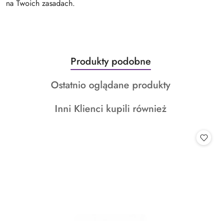
na Twoich zasadach.
Produkty
Produkty podobne
Pomiń karuzelę produktów
o
Produkty
Ostatnio oglądane produkty
statusie:
o
Produkty
Inni Klienci kupili również
statusie:
o
statusie: