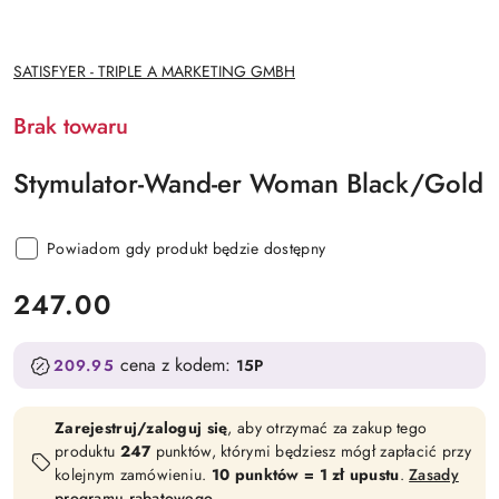
NAZWA
SATISFYER - TRIPLE A MARKETING GMBH
PRODUCENTA:
Brak towaru
Stymulator-Wand-er Woman Black/Gold
Powiadom gdy produkt będzie dostępny
cena:
247.00
cena z kodem:
209.95
15P
Zarejestruj/zaloguj się
, aby otrzymać za zakup tego
produktu
247
punktów, którymi będziesz mógł zapłacić przy
kolejnym zamówieniu.
10 punktów = 1 zł upustu
.
Zasady
programu rabatowego
.