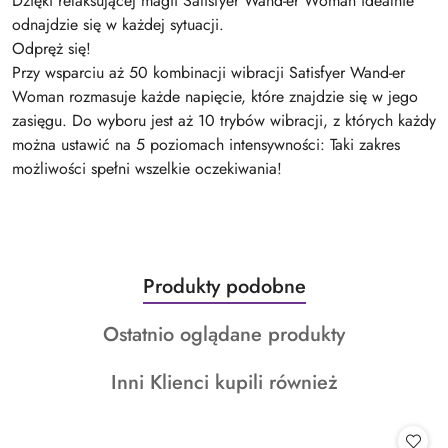
Dzięki relaksującej magii Satisfyer Wand-er Woman idealnie
odnajdzie się w każdej sytuacji.
Odpręż się!
Przy wsparciu aż 50 kombinacji wibracji Satisfyer Wand-er
Woman rozmasuje każde napięcie, które znajdzie się w jego
zasięgu. Do wyboru jest aż 10 trybów wibracji, z których każdy
można ustawić na 5 poziomach intensywności: Taki zakres
możliwości spełni wszelkie oczekiwania!
Produkty
Produkty podobne
Pomiń karuzelę produktów
o
Produkty
Ostatnio oglądane produkty
statusie:
o
Produkty
Inni Klienci kupili również
statusie:
o
statusie: