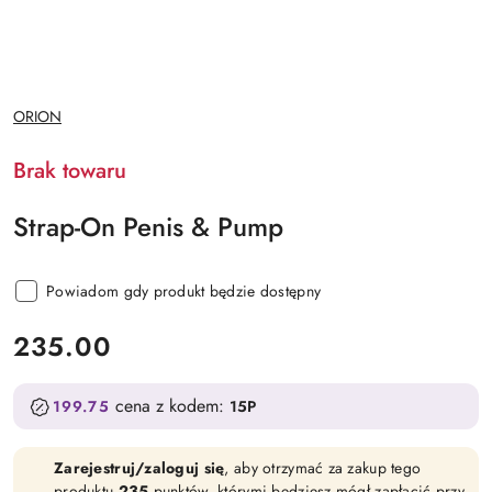
NAZWA
ORION
PRODUCENTA:
Brak towaru
Strap-On Penis & Pump
Powiadom gdy produkt będzie dostępny
cena:
235.00
cena z kodem:
199.75
15P
Zarejestruj/zaloguj się
, aby otrzymać za zakup tego
produktu
235
punktów, którymi będziesz mógł zapłacić przy