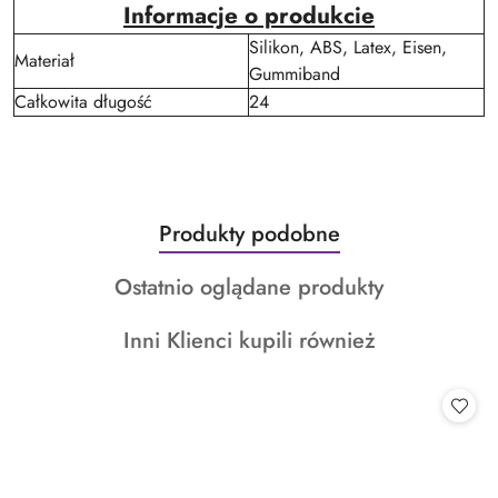
Informacje o produkcie
Silikon, ABS, Latex, Eisen,
Materiał
Gummiband
Całkowita długość
24
Produkty
Produkty podobne
Pomiń karuzelę produktów
o
Produkty
Ostatnio oglądane produkty
statusie:
o
Produkty
Inni Klienci kupili również
statusie:
o
statusie: