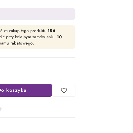
ać za zakup tego produktu
186
acić przy kolejnym zamówieniu.
10
gramu rabatowego
.
Do koszyka
ł