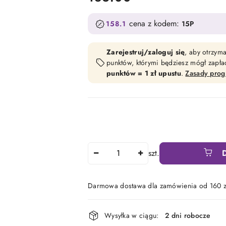
cena z kodem:
158.1
15P
Zarejestruj/zaloguj się
, aby otrzym
punktów, którymi będziesz mógł zapł
punktów = 1 zł upustu
.
Zasady pro
Ilość
szt.
Darmowa dostawa dla zamówienia od 160 z
Dostępność
Wysyłka w ciągu:
2 dni robocze
i