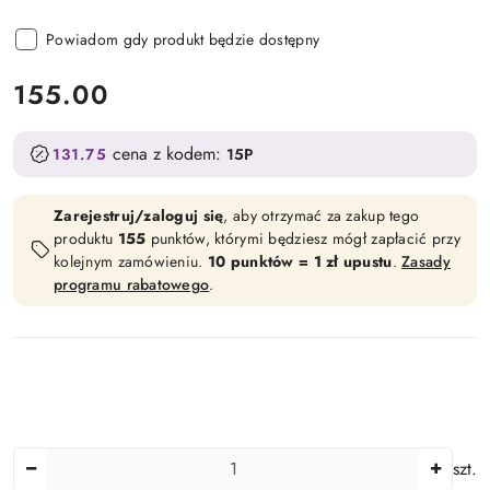
Powiadom gdy produkt będzie dostępny
cena:
155.00
cena z kodem:
131.75
15P
Zarejestruj/zaloguj się
, aby otrzymać za zakup tego
produktu
155
punktów, którymi będziesz mógł zapłacić przy
kolejnym zamówieniu.
10 punktów = 1 zł upustu
.
Zasady
programu rabatowego
.
Ilość
szt.