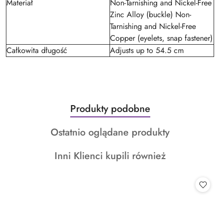
Materiał
Non-Tarnishing and Nickel-Free
Zinc Alloy (buckle) Non-
Tarnishing and Nickel-Free
Copper (eyelets, snap fastener)
Całkowita długość
Adjusts up to 54.5 cm
Produkty
Produkty podobne
Pomiń karuzelę produktów
o
Produkty
Ostatnio oglądane produkty
statusie:
o
Produkty
Inni Klienci kupili również
statusie:
o
statusie: