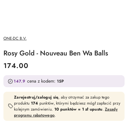
NAZWA
ONE-DC B.V.
PRODUCENTA:
Rosy Gold - Nouveau Ben Wa Balls
cena:
174.00
cena z kodem:
147.9
15P
Zarejestruj/zaloguj się
, aby otrzymać za zakup tego
produktu
174
punktów, którymi będziesz mógł zapłacić przy
kolejnym zamówieniu.
10 punktów = 1 zł upustu
.
Zasady
programu rabatowego
.