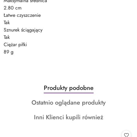
Maksymalna średnica
2.80 cm
Łatwe czyszczenie
Tak
Sznurek ściągający
Tak
Ciężar piłki
89 g
Produkty
Produkty podobne
Pomiń karuzelę produktów
o
Produkty
Ostatnio oglądane produkty
statusie:
o
Produkty
Inni Klienci kupili również
statusie:
o
statusie: