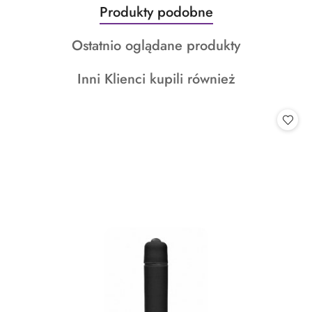
Produkty
Produkty podobne
Pomiń karuzelę produktów
o
Produkty
Ostatnio oglądane produkty
statusie:
o
Produkty
Inni Klienci kupili również
statusie:
o
statusie: