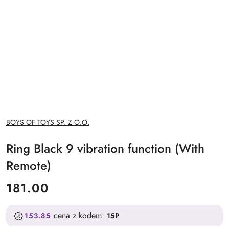
NAZWA
BOYS OF TOYS SP. Z O.O.
PRODUCENTA:
Ring Black 9 vibration function (With
Remote)
cena:
181.00
cena z kodem:
153.85
15P