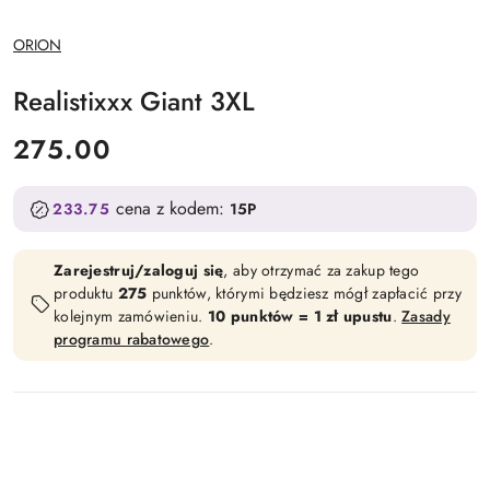
NAZWA
ORION
PRODUCENTA:
Realistixxx Giant 3XL
cena:
275.00
cena z kodem:
233.75
15P
Zarejestruj/zaloguj się
, aby otrzymać za zakup tego
produktu
275
punktów, którymi będziesz mógł zapłacić przy
kolejnym zamówieniu.
10 punktów = 1 zł upustu
.
Zasady
programu rabatowego
.