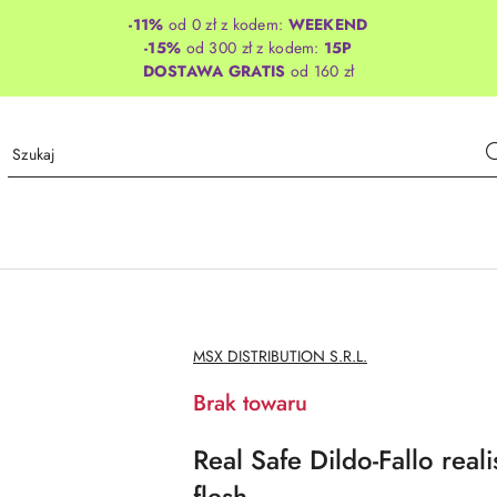
-11%
od 0 zł z kodem:
WEEKEND
-15%
od 300 zł z kodem:
15P
DOSTAWA GRATIS
od 160 zł
NAZWA
MSX DISTRIBUTION S.R.L.
PRODUCENTA:
Brak towaru
Real Safe Dildo-Fallo reali
flesh