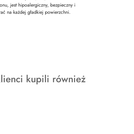
u, jest hipoalergiczny, bezpieczny i
rać na każdej gładkiej powierzchni.
kty
Klienci kupili również
ie: