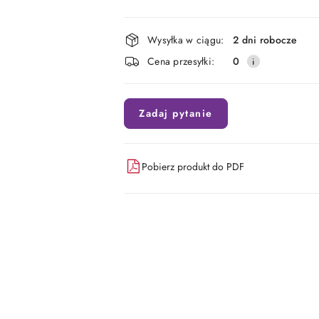
Dostępność
Wysyłka w ciągu:
2 dni robocze
i
Cena przesyłki:
0
dostawa
Zadaj pytanie
Pobierz produkt do PDF