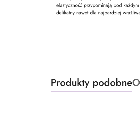
elastyczność przypominają pod każdym 
delikatny nawet dla najbardziej wrażliw
Produkty
P
Produkty podobne
O
Pomiń karuzelę produktów
o
o
statusie:
st