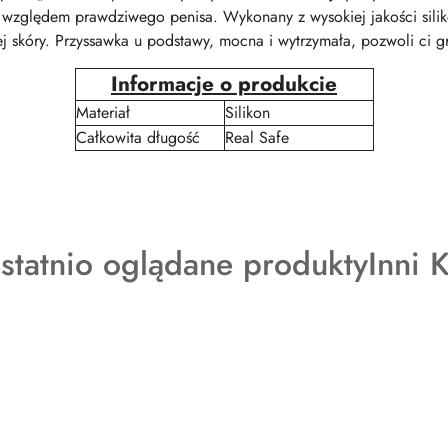
względem prawdziwego penisa. Wykonany z wysokiej jakości silikon
ej skóry. Przyssawka u podstawy, mocna i wytrzymała, pozwoli ci g
Informacje o produkcie
Materiał
Silikon
Całkowita długość
Real Safe
rodukty
Produ
statnio oglądane produkty
Inni 
o
atusie:
status