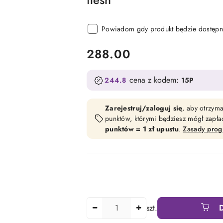
Powiadom gdy produkt będzie dostępn
cena:
288.00
cena z kodem:
244.8
15P
Zarejestruj/zaloguj się
, aby otrzym
punktów, którymi będziesz mógł zapł
punktów = 1 zł upustu
.
Zasady pro
Ilość
szt.