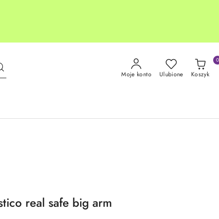
Moje konto
Ulubione
Koszyk
stico real safe big arm