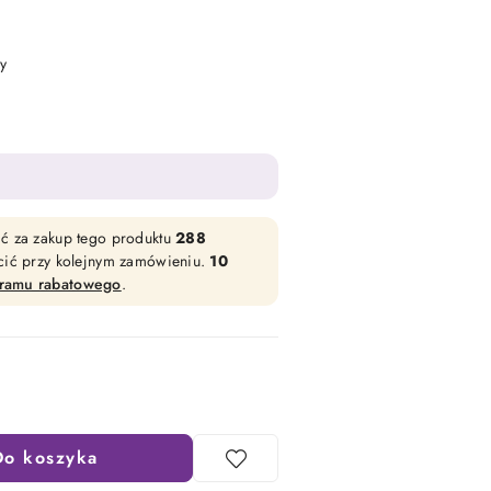
y
ać za zakup tego produktu
288
acić przy kolejnym zamówieniu.
10
gramu rabatowego
.
Do koszyka