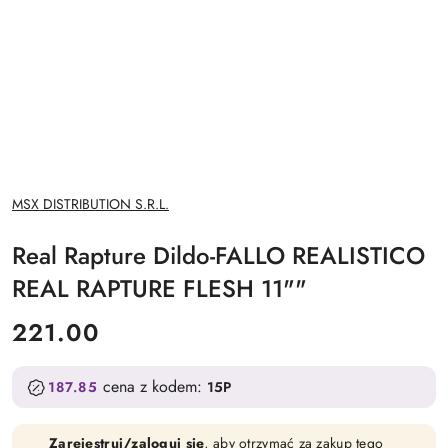
NAZWA
MSX DISTRIBUTION S.R.L.
PRODUCENTA:
Real Rapture Dildo-FALLO REALISTICO
REAL RAPTURE FLESH 11""
cena:
221.00
cena z kodem:
187.85
15P
Zarejestruj/zaloguj się
, aby otrzymać za zakup tego