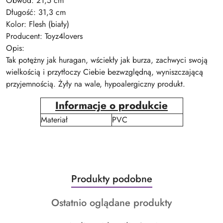
Obwód: 21,5 cm
Długość: 31,3 cm
Kolor: Flesh (biały)
Producent: Toyz4lovers
Opis:
Tak potężny jak huragan, wściekły jak burza, zachwyci swoją
wielkością i przytłoczy Ciebie bezwzględną, wyniszczającą
przyjemnością. Żyły na wale, hypoalergiczny produkt.
Informacje o produkcie
Materiał
PVC
Produkty
Produkty podobne
Pomiń karuzelę produktów
o
Produkty
Ostatnio oglądane produkty
statusie:
o