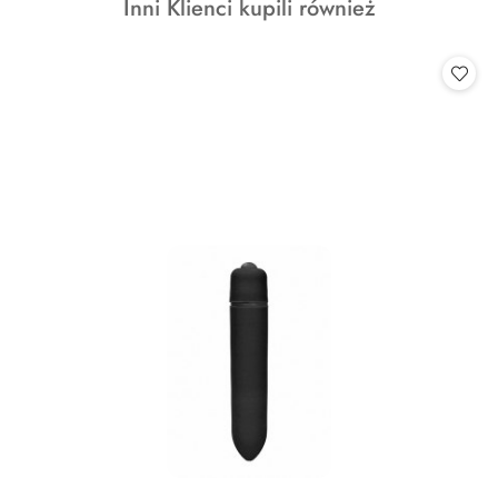
Produkty
Inni Klienci kupili również
statusie:
o
statusie: