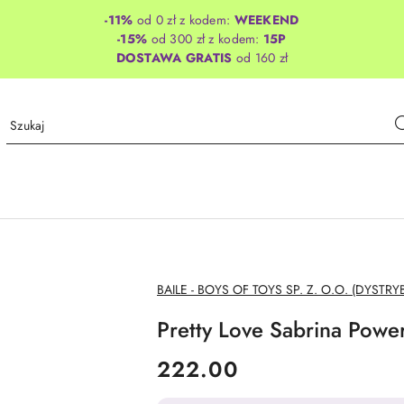
-11%
od 0 zł z kodem:
WEEKEND
-15%
od 300 zł z kodem:
15P
DOSTAWA GRATIS
od 160 zł
NAZWA
BAILE - BOYS OF TOYS SP. Z. O.O. (DYSTRY
PRODUCENTA:
Pretty Love Sabrina Powe
cena:
222.00