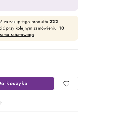
ać za zakup tego produktu
222
acić przy kolejnym zamówieniu.
10
gramu rabatowego
.
Do koszyka
ł