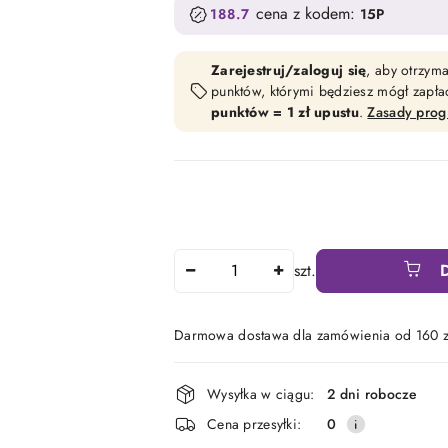
cena z kodem:
188.7
15P
Zarejestruj/zaloguj się
, aby otrzym
punktów, którymi będziesz mógł zapł
punktów = 1 zł upustu
.
Zasady pro
Ilość
szt.
Darmowa dostawa dla zamówienia od 160 z
Dostępność
Wysyłka w ciągu:
2 dni robocze
i
Cena przesyłki:
0
dostawa