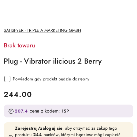
NAZWA
SATISFYER - TRIPLE A MARKETING GMBH
PRODUCENTA:
Brak towaru
Plug - Vibrator ilicious 2 Berry
Powiadom gdy produkt będzie dostępny
cena:
244.00
cena z kodem:
207.4
15P
Zarejestruj/zaloguj się
, aby otrzymać za zakup tego
produktu
244
punktów, którymi będziesz mógł zapłacić