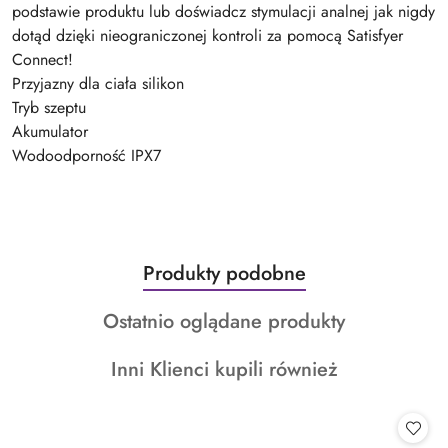
podstawie produktu lub doświadcz stymulacji analnej jak nigdy
dotąd dzięki nieograniczonej kontroli za pomocą Satisfyer
Connect!
Przyjazny dla ciała silikon
Tryb szeptu
Akumulator
Wodoodporność IPX7
Produkty
Produkty podobne
Pomiń karuzelę produktów
o
Produkty
Ostatnio oglądane produkty
statusie:
o
Produkty
Inni Klienci kupili również
statusie:
o
statusie: