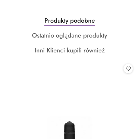
Produkty
Produkty podobne
Pomiń karuzelę produktów
o
Produkty
Ostatnio oglądane produkty
statusie:
o
Produkty
Inni Klienci kupili również
statusie:
o
statusie: