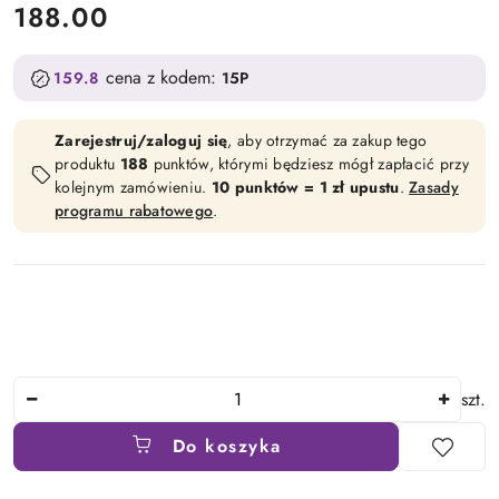
cena:
188.00
cena z kodem:
159.8
15P
Zarejestruj/zaloguj się
, aby otrzymać za zakup tego
produktu
188
punktów, którymi będziesz mógł zapłacić przy
kolejnym zamówieniu.
10 punktów = 1 zł upustu
.
Zasady
programu rabatowego
.
Ilość
szt.
Do koszyka