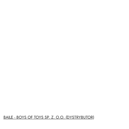
NAZWA
BAILE - BOYS OF TOYS SP. Z. O.O. (DYSTRYBUTOR)
PRODUCENTA: