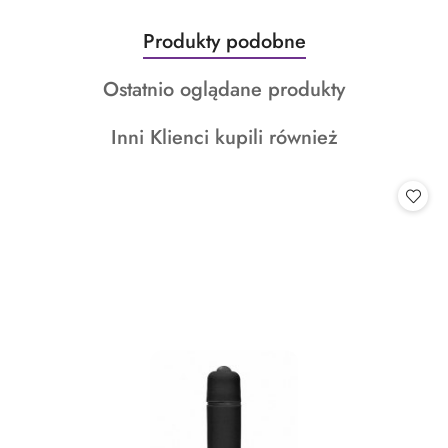
Produkty
Produkty podobne
Pomiń karuzelę produktów
o
Produkty
Ostatnio oglądane produkty
statusie:
o
Produkty
Inni Klienci kupili również
statusie:
o
statusie: