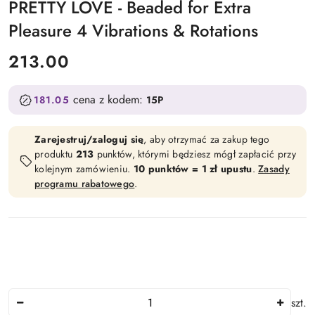
PRETTY LOVE - Beaded for Extra
Pleasure 4 Vibrations & Rotations
cena:
213.00
cena z kodem:
181.05
15P
Zarejestruj/zaloguj się
, aby otrzymać za zakup tego
produktu
213
punktów, którymi będziesz mógł zapłacić przy
kolejnym zamówieniu.
10 punktów = 1 zł upustu
.
Zasady
programu rabatowego
.
Ilość
szt.