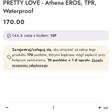
PRETTY LOVE - Athena EROS, TPR,
Waterproof
cena:
170.00
cena z kodem:
144.5
15P
Zarejestruj/zaloguj się
, aby otrzymać za zakup tego
produktu
170
punktów, którymi będziesz mógł zapłacić przy
kolejnym zamówieniu.
10 punktów = 1 zł upustu
.
Zasady
programu rabatowego
.
Ilość
szt.