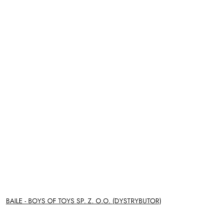
NAZWA
BAILE - BOYS OF TOYS SP. Z. O.O. (DYSTRYBUTOR)
PRODUCENTA: