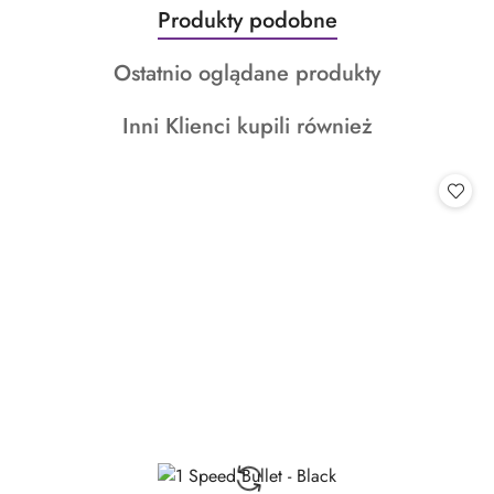
Produkty
Produkty podobne
Pomiń karuzelę produktów
o
Produkty
Ostatnio oglądane produkty
statusie:
o
Produkty
Inni Klienci kupili również
statusie:
o
statusie: