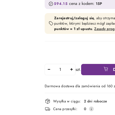
cena z kodem:
594.15
15P
Zarejestruj/zaloguj się
, aby otrzym
punktów, którymi będziesz mógł zapł
punktów = 1 zł upustu
.
Zasady pro
Ilość
szt.
Darmowa dostawa dla zamówienia od 160 z
Dostępność
Wysyłka w ciągu:
2 dni robocze
i
Cena przesyłki:
0
dostawa