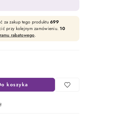
ać za zakup tego produktu
699
acić przy kolejnym zamówieniu.
10
gramu rabatowego
.
Do koszyka
ł