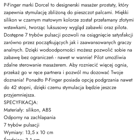
P-Finger marki Dorcel to designerski masażer prostaty, który
zapewnia stymulację zbliżoną do pieszczot palcami. Miękki
silikon w czarnym matowym kolorze został przełamany złotymi
wstawkami, tworząc luksusowy wygląd zabawki oraz pilota.
Dostępne 7 trybów pulsacji pozwoli na osiągnięcie satysfakcji
zarówno przez początkujących jak i zaawansowanych graczy
analnych. Dzięki wodoodporności możesz pozwolić sobie na
zabawę bez ograniczeń - nawet w wannie! Pilot umożliwia
zdalne sterowanie masażerem. Aby rozniecić więcej ognia,
przekaż go w ręce partnera i pozwól mu dozować Twoje
doznania! Ponadto P-Finger posiada opcję podgrzania nawet
do 42 stopni, dzięki czemu stymulacja będzie jeszcze
przyjemniejsza.
SPECYFIKACJA:
Materiały: silikon, ABS
Odporny na zachlapania
7 trybów pulsacji
Wymiary: 13,5 x 10 cm
Średnica: 3,1 cm