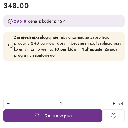
cena:
348.00
cena z kodem:
295.8
15P
Zarejestruj/zaloguj się
, aby otrzymać za zakup tego
produktu
348
punktów, którymi będziesz mógł zapłacić przy
kolejnym zamówieniu.
10 punktów = 1 zł upustu
.
Zasady
programu rabatowego
.
Ilość
szt.
Do koszyka