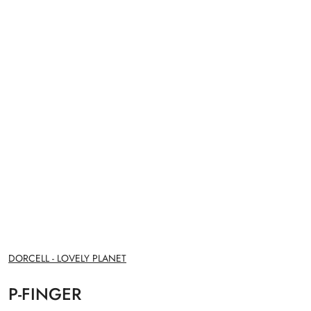
NAZWA
DORCELL - LOVELY PLANET
PRODUCENTA:
P-FINGER