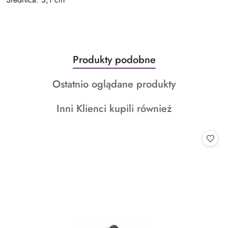
Produkty
Produkty podobne
Pomiń karuzelę produktów
o
Produkty
Ostatnio oglądane produkty
statusie:
o
Produkty
Inni Klienci kupili również
statusie:
o
statusie: