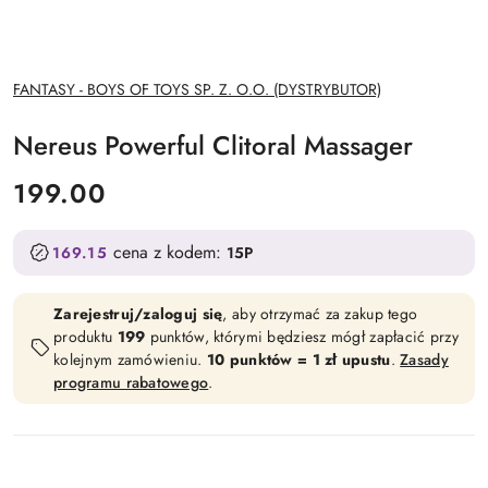
NAZWA
FANTASY - BOYS OF TOYS SP. Z. O.O. (DYSTRYBUTOR)
PRODUCENTA:
Nereus Powerful Clitoral Massager
cena:
199.00
cena z kodem:
169.15
15P
Zarejestruj/zaloguj się
, aby otrzymać za zakup tego
produktu
199
punktów, którymi będziesz mógł zapłacić przy
kolejnym zamówieniu.
10 punktów = 1 zł upustu
.
Zasady
programu rabatowego
.