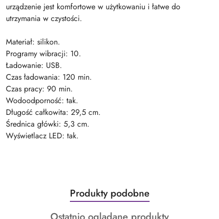
urządzenie jest komfortowe w użytkowaniu i łatwe do
utrzymania w czystości.
Materiał: silikon.
Programy wibracji: 10.
Ładowanie: USB.
Czas ładowania: 120 min.
Czas pracy: 90 min.
Wodoodporność: tak.
Długość całkowita: 29,5 cm.
Średnica główki: 5,3 cm.
Wyświetlacz LED: tak.
Produkty
Produkty podobne
Pomiń karuzelę produktów
o
Produkty
Ostatnio oglądane produkty
statusie: