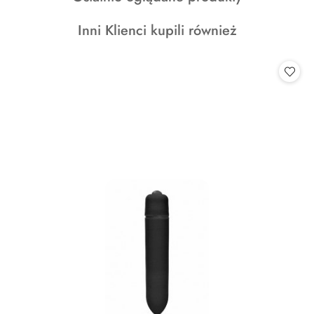
o
Produkty
Inni Klienci kupili również
statusie:
o
statusie: