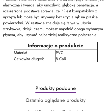
elastyczna i twarda, aby umożliwić głęboką penetrację, a
rozszerzona podstawa sprawia, że ??jest kompatybilny z
uprzężą lub może być używany bez użycia rąk na płaskiej
powierzchni. W zestawie znajduje się łatwa w użyciu
strzykawka, dzięki czemu możesz napełnić donga wybranym
płynem, aby uzyskać najbardziej realistyczne połączenie.
Informacje o produkcie
Materiał
PVC
Całkowita długość
8 Cali
Produkty
Produkty podobne
Pomiń karuzelę produktów
o
Produkty
Ostatnio oglądane produkty
statusie:
o