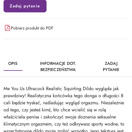
Zadaj pytanie
Pobierz produkt do PDF
OPIS
INFORMACJE DOT.
ZADAJ
BEZPIECZEŃSTWA
PYTANIE
Me You Us Ultracock Realistic Squirting Dildo wygląda jak
prawdziwy! Realistyczna końcówka tego donga o długości 8
cali będzie tryskać, naśladując wygląd orgazmu. Niezależnie
od tego, czy jesteś kimś, kto chce wcielić się w rolę
właściciela penisa i zakończyć swoje doznania seksualne
klimatycznym orgazmem, czy też odkrywasz sporty wodne, to
wszechstronne dildo może zrobić wszystko. Jego tekstura jest