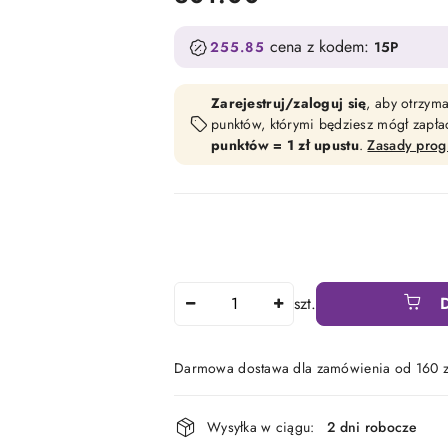
cena z kodem:
255.85
15P
Zarejestruj/zaloguj się
, aby otrzym
punktów, którymi będziesz mógł zapł
punktów = 1 zł upustu
.
Zasady pro
Ilość
szt.
Darmowa dostawa dla zamówienia od 160 z
Dostępność
Wysyłka w ciągu:
2 dni robocze
i