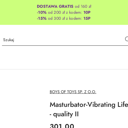
DOSTAWA GRATIS
od 160 zł
-10%
od 200 zł z kodem:
10P
-15%
od 300 zł z kodem:
15P
NAZWA
BOYS OF TOYS SP. Z O.O.
PRODUCENTA:
Masturbator-Vibrating Lif
- quality II
cena:
301.00