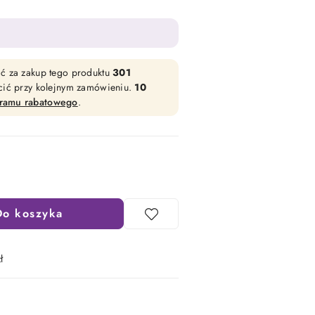
ać za zakup tego produktu
301
acić przy kolejnym zamówieniu.
10
gramu rabatowego
.
Do koszyka
ł