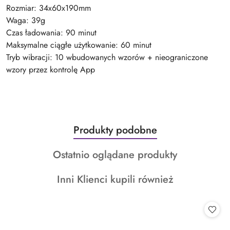
Rozmiar: 34x60x190mm
Waga: 39g
Czas ładowania: 90 minut
Maksymalne ciągłe użytkowanie: 60 minut
Tryb wibracji: 10 wbudowanych wzorów + nieograniczone
wzory przez kontrolę App
Produkty
Produkty podobne
Pomiń karuzelę produktów
o
Produkty
Ostatnio oglądane produkty
statusie:
o
Produkty
Inni Klienci kupili również
statusie:
o
statusie: