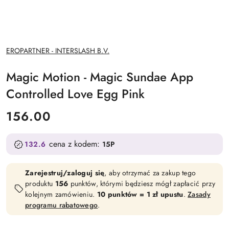
NAZWA
EROPARTNER - INTERSLASH B.V.
PRODUCENTA:
Magic Motion - Magic Sundae App
Controlled Love Egg Pink
cena:
156.00
cena z kodem:
132.6
15P
Zarejestruj/zaloguj się
, aby otrzymać za zakup tego
produktu
156
punktów, którymi będziesz mógł zapłacić przy
kolejnym zamówieniu.
10 punktów = 1 zł upustu
.
Zasady
programu rabatowego
.