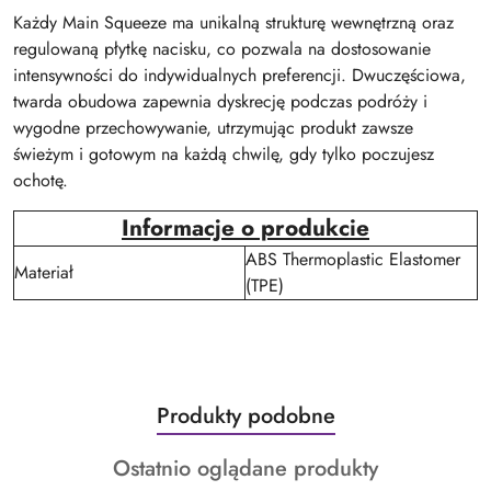
Każdy Main Squeeze ma unikalną strukturę wewnętrzną oraz
regulowaną płytkę nacisku, co pozwala na dostosowanie
intensywności do indywidualnych preferencji. Dwuczęściowa,
twarda obudowa zapewnia dyskrecję podczas podróży i
wygodne przechowywanie, utrzymując produkt zawsze
świeżym i gotowym na każdą chwilę, gdy tylko poczujesz
ochotę.
Informacje o produkcie
ABS Thermoplastic Elastomer
Materiał
(TPE)
Produkty
Produkty podobne
Pomiń karuzelę produktów
o
Produkty
Ostatnio oglądane produkty
statusie: