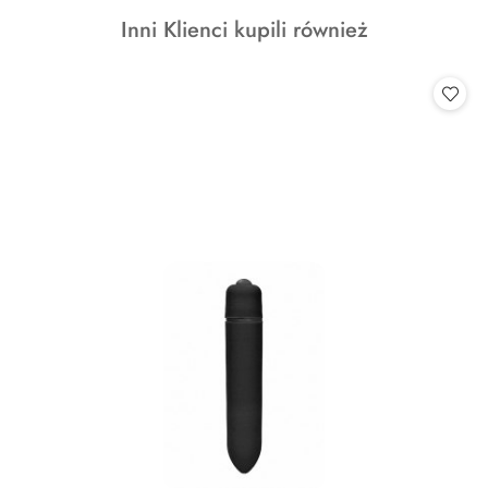
o
Produkty
Inni Klienci kupili również
statusie:
o
statusie: