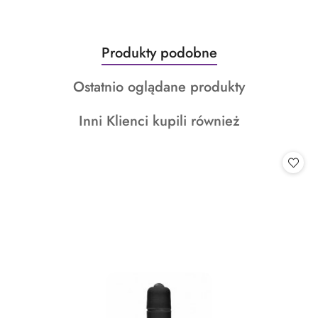
Produkty
Produkty podobne
Pomiń karuzelę produktów
o
Produkty
Ostatnio oglądane produkty
statusie:
o
Produkty
Inni Klienci kupili również
statusie:
o
statusie: