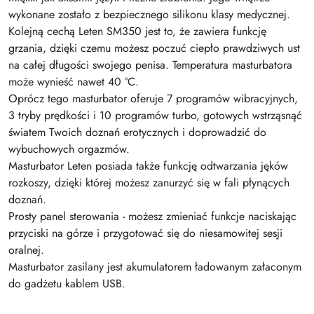
wykonane zostało z bezpiecznego silikonu klasy medycznej.
Kolejną cechą Leten SM350 jest to, że zawiera funkcję
grzania, dzięki czemu możesz poczuć ciepło prawdziwych ust
na całej długości swojego penisa. Temperatura masturbatora
może wynieść nawet 40 °C.
Oprócz tego masturbator oferuje 7 programów wibracyjnych,
3 tryby prędkości i 10 programów turbo, gotowych wstrząsnąć
światem Twoich doznań erotycznych i doprowadzić do
wybuchowych orgazmów.
Masturbator Leten posiada także funkcję odtwarzania jęków
rozkoszy, dzięki której możesz zanurzyć się w fali płynących
doznań.
Prosty panel sterowania - możesz zmieniać funkcje naciskając
przyciski na górze i przygotować się do niesamowitej sesji
oralnej.
Masturbator zasilany jest akumulatorem ładowanym załaconym
do gadżetu kablem USB.