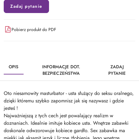
Zadaj pytanie
Pobierz produkt do PDF
OPIS
INFORMACJE DOT.
ZADAJ
BEZPIECZEŃSTWA
PYTANIE
Oto niesamowity masturbator - usta służący do seksu oralnego,
dzięki któremu szybko zapomnisz jak się nazywasz i gdzie
jesteś !
Najważniejszą z tych cech jest powalający realizm w
doznaniach. Idealnie imituje kobiece usta. Wnętrze zabawki
doskonale odwzorowuje kobiece gardło. Sex zabawka ma
miękki jak aksamit język i liczne żłobienia. Jego wnętrze