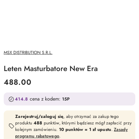
NAZWA
MSX DISTRIBUTION S.R.L.
PRODUCENTA:
Leten Masturbatore New Era
cena:
488.00
cena z kodem:
414.8
15P
Zarejestruj/zaloguj się
, aby otrzymać za zakup tego
produktu
488
punktów, którymi będziesz mógł zapłacić przy
kolejnym zamówieniu.
10 punktów = 1 zł upustu
.
Zasady
programu rabatowego
.