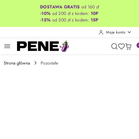
Przejdź do treści głównej
Przejdź do wyszukiwarki
Przejdź do moje konto
Przejdź do menu głównego
Przejdź do opisu produktu
Przejdź do stopki
DOSTAWA GRATIS
od 160 zł
-10%
od 200 zł z kodem:
10P
-15%
od 300 zł z kodem:
15P
Moje konto
Strona główna
Pozostałe