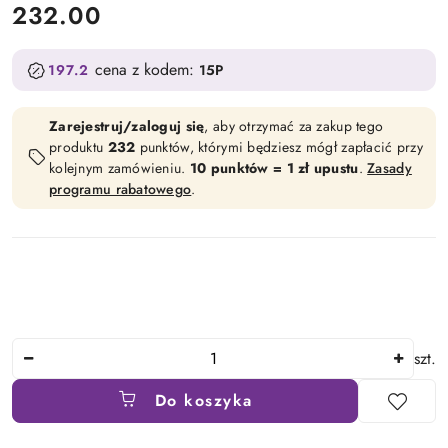
cena:
232.00
cena z kodem:
197.2
15P
Zarejestruj/zaloguj się
, aby otrzymać za zakup tego
produktu
232
punktów, którymi będziesz mógł zapłacić przy
kolejnym zamówieniu.
10 punktów = 1 zł upustu
.
Zasady
programu rabatowego
.
Ilość
szt.
Do koszyka