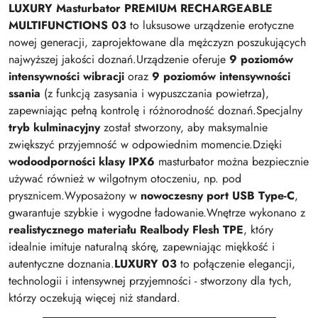
LUXURY Masturbator PREMIUM RECHARGEABLE
MULTIFUNCTIONS 03
to luksusowe urządzenie erotyczne
nowej generacji, zaprojektowane dla mężczyzn poszukujących
najwyższej jakości doznań.Urządzenie oferuje
9 poziomów
intensywności wibracji
oraz
9 poziomów intensywności
ssania
(z funkcją zasysania i wypuszczania powietrza),
zapewniając pełną kontrolę i różnorodność doznań.Specjalny
tryb kulminacyjny
został stworzony, aby maksymalnie
zwiększyć przyjemność w odpowiednim momencie.Dzięki
wodoodporności klasy IPX6
masturbator można bezpiecznie
używać również w wilgotnym otoczeniu, np. pod
prysznicem.Wyposażony w
nowoczesny port USB Type-C
,
gwarantuje szybkie i wygodne ładowanie.Wnętrze wykonano z
realistycznego materiału Realbody Flesh TPE
, który
idealnie imituje naturalną skórę, zapewniając miękkość i
autentyczne doznania.
LUXURY 03
to połączenie elegancji,
technologii i intensywnej przyjemności - stworzony dla tych,
którzy oczekują więcej niż standard.