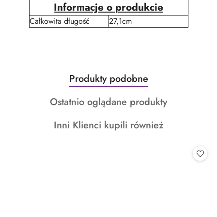
Informacje o produkcie
Całkowita długość
27,1cm
Produkty
Produkty podobne
Pomiń karuzelę produktów
o
Produkty
Ostatnio oglądane produkty
statusie:
o
Produkty
Inni Klienci kupili również
statusie:
o
statusie: