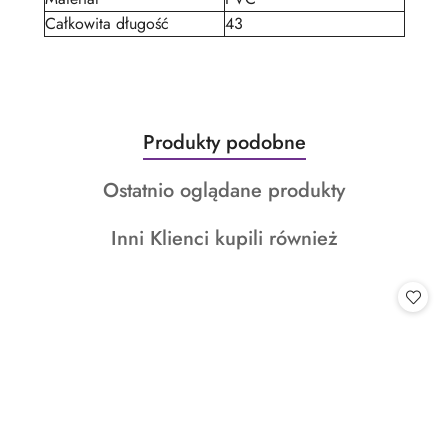
Całkowita długość
43
Produkty
Produkty podobne
Pomiń karuzelę produktów
o
Produkty
Ostatnio oglądane produkty
statusie:
o
Produkty
Inni Klienci kupili również
statusie:
o
statusie: