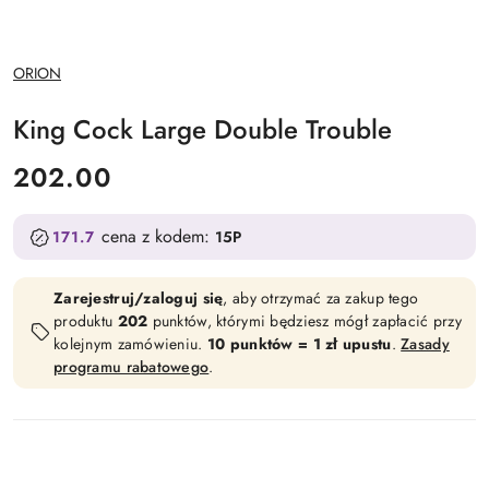
NAZWA
ORION
PRODUCENTA:
King Cock Large Double Trouble
cena:
202.00
cena z kodem:
171.7
15P
Zarejestruj/zaloguj się
, aby otrzymać za zakup tego
produktu
202
punktów, którymi będziesz mógł zapłacić przy
kolejnym zamówieniu.
10 punktów = 1 zł upustu
.
Zasady
programu rabatowego
.