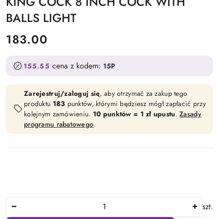
KING COCK 8 INCH COCK WITH
BALLS LIGHT
cena:
183.00
cena z kodem:
155.55
15P
Zarejestruj/zaloguj się
, aby otrzymać za zakup tego
produktu
183
punktów, którymi będziesz mógł zapłacić przy
kolejnym zamówieniu.
10 punktów = 1 zł upustu
.
Zasady
programu rabatowego
.
Ilość
szt.