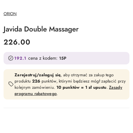
NAZWA
ORION
PRODUCENTA:
Javida Double Massager
cena:
226.00
cena z kodem:
192.1
15P
Zarejestruj/zaloguj się
, aby otrzymać za zakup tego
produktu
226
punktów, którymi będziesz mógł zapłacić przy
kolejnym zamówieniu.
10 punktów = 1 zł upustu
.
Zasady
programu rabatowego
.