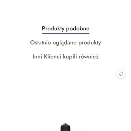
Produkty
Produkty podobne
Pomiń karuzelę produktów
o
Produkty
Ostatnio oglądane produkty
statusie:
o
Produkty
Inni Klienci kupili również
statusie:
o
statusie: