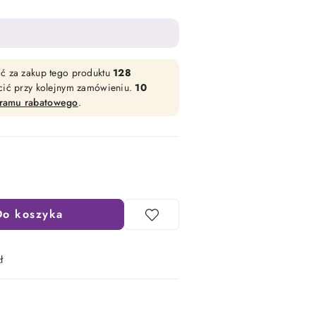
ać za zakup tego produktu
128
acić przy kolejnym zamówieniu.
10
gramu rabatowego
.
Do koszyka
ł