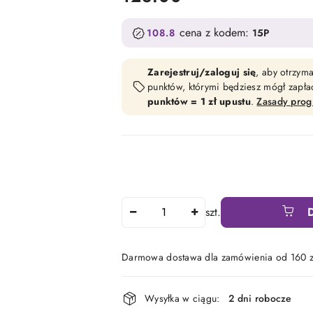
cena z kodem:
108.8
15P
Zarejestruj/zaloguj się
, aby otrzym
punktów, którymi będziesz mógł zapł
punktów = 1 zł upustu
.
Zasady pro
Ilość
szt.
Darmowa dostawa dla zamówienia od 160 z
Dostępność
Wysyłka w ciągu:
2 dni robocze
i