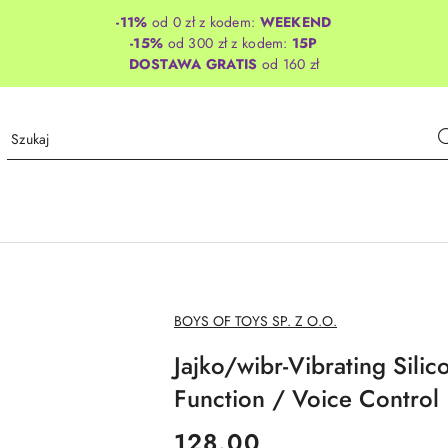
-11%
od 0 zł z kodem:
WEEKEND
-15%
od 300 zł z kodem:
15P
DOSTAWA GRATIS
od 160 zł
NAZWA
BOYS OF TOYS SP. Z O.O.
PRODUCENTA:
Jajko/wibr-Vibrating Sil
Function / Voice Control
cena:
128.00