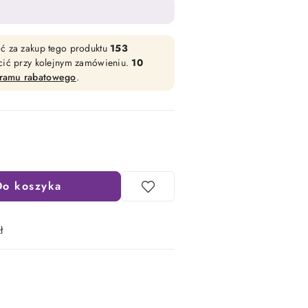
ać za zakup tego produktu
153
acić przy kolejnym zamówieniu.
10
gramu rabatowego
.
Do koszyka
ł