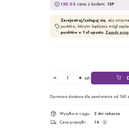
cena z kodem:
130.05
15P
Zarejestruj/zaloguj się
, aby otrzym
punktów, którymi będziesz mógł zapł
punktów = 1 zł upustu
.
Zasady pro
Ilość
szt.
Darmowa dostawa dla zamówienia od 160 z
Dostępność
Wysyłka w ciągu:
2 dni robocze
i
Cena przesyłki:
14
dostawa