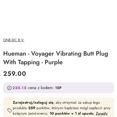
NAZWA
ONE-DC B.V.
PRODUCENTA:
Hueman - Voyager Vibrating Butt Plug
With Tapping - Purple
cena:
259.00
cena z kodem:
220.15
15P
Zarejestruj/zaloguj się
, aby otrzymać za zakup tego
produktu
259
punktów, którymi będziesz mógł zapłacić przy
kolejnym zamówieniu.
10 punktów = 1 zł upustu
.
Zasady