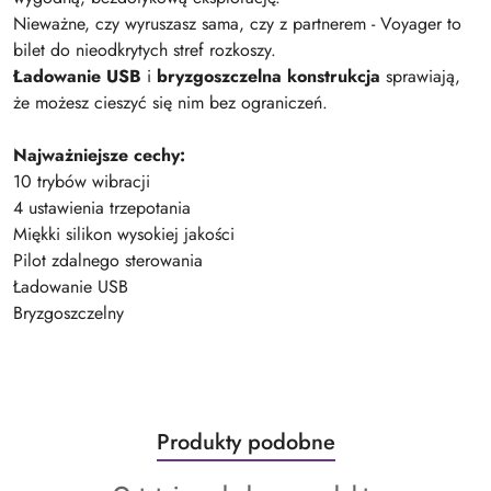
Nieważne, czy wyruszasz sama, czy z partnerem - Voyager to
bilet do nieodkrytych stref rozkoszy.
Ładowanie USB
i
bryzgoszczelna konstrukcja
sprawiają,
że możesz cieszyć się nim bez ograniczeń.
Najważniejsze cechy:
10 trybów wibracji
4 ustawienia trzepotania
Miękki silikon wysokiej jakości
Pilot zdalnego sterowania
Ładowanie USB
Bryzgoszczelny
Produkty
Produkty podobne
Pomiń karuzelę produktów
o