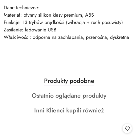
Dane techniczne:
Materiał: płynny silikon klasy premium, ABS
Funkcje: 13 trybów prędkości (wibracja + ruch posuwisty)
Zasilanie: ładowanie USB
Właściwości: odporna na zachlapania, przenośna, dyskretna
Produkty
Produkty podobne
Pomiń karuzelę produktów
o
Produkty
Ostatnio oglądane produkty
statusie:
o
Produkty
Inni Klienci kupili również
statusie:
o
statusie: