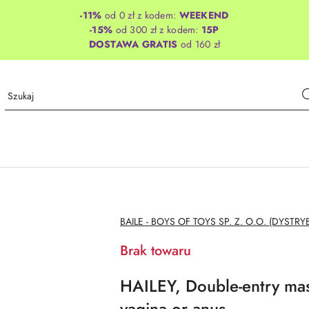
-11%
od 0 zł z kodem:
WEEKEND
-15%
od 300 zł z kodem:
15P
DOSTAWA GRATIS
od 160 zł
NAZWA
BAILE - BOYS OF TOYS SP. Z. O.O. (DYSTRY
PRODUCENTA:
Brak towaru
HAILEY, Double-entry mast
vagina or anus