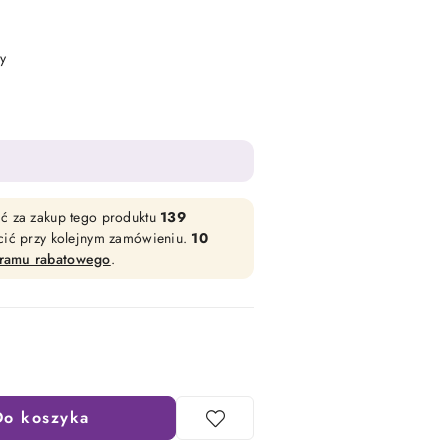
y
ać za zakup tego produktu
139
acić przy kolejnym zamówieniu.
10
gramu rabatowego
.
Do koszyka