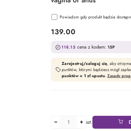
Powiadom gdy produkt będzie dostępn
cena:
139.00
cena z kodem:
118.15
15P
Zarejestruj/zaloguj się
, aby otrzym
punktów, którymi będziesz mógł zapł
punktów = 1 zł upustu
.
Zasady pro
Ilość
szt.