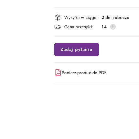
Dostępność
Wysyłka w ciągu:
2 dni robocze
i
Cena przesyłki:
14
dostawa
Zadaj pytanie
Pobierz produkt do PDF