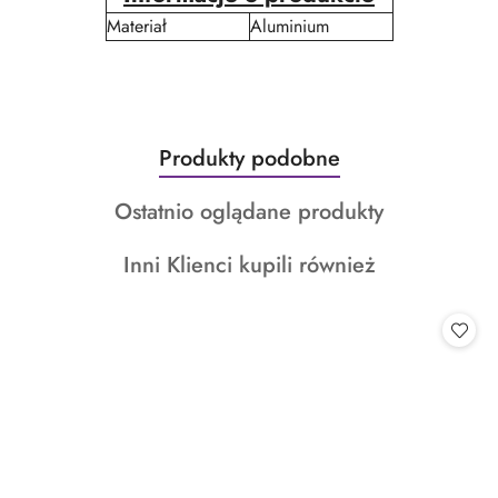
Materiał
Aluminium
Produkty
Produkty podobne
Pomiń karuzelę produktów
o
Produkty
Ostatnio oglądane produkty
statusie:
o
Produkty
Inni Klienci kupili również
statusie:
o
statusie: