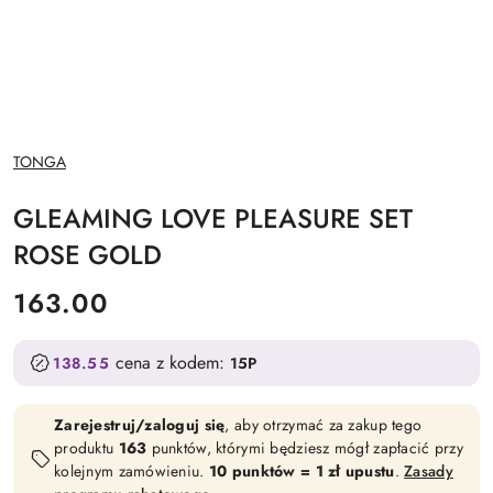
NAZWA
TONGA
PRODUCENTA:
GLEAMING LOVE PLEASURE SET
ROSE GOLD
cena:
163.00
cena z kodem:
138.55
15P
Zarejestruj/zaloguj się
, aby otrzymać za zakup tego
produktu
163
punktów, którymi będziesz mógł zapłacić przy
kolejnym zamówieniu.
10 punktów = 1 zł upustu
.
Zasady