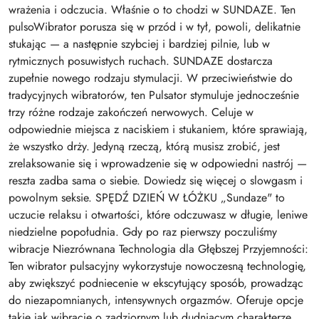
wrażenia i odczucia. Właśnie o to chodzi w SUNDAZE. Ten
pulsoWibrator porusza się w przód i w tył, powoli, delikatnie
stukając — a następnie szybciej i bardziej pilnie, lub w
rytmicznych posuwistych ruchach. SUNDAZE dostarcza
zupełnie nowego rodzaju stymulacji. W przeciwieństwie do
tradycyjnych wibratorów, ten Pulsator stymuluje jednocześnie
trzy różne rodzaje zakończeń nerwowych. Celuje w
odpowiednie miejsca z naciskiem i stukaniem, które sprawiają,
że wszystko drży. Jedyną rzeczą, którą musisz zrobić, jest
zrelaksowanie się i wprowadzenie się w odpowiedni nastrój —
reszta zadba sama o siebie. Dowiedz się więcej o slowgasm i
powolnym seksie. SPĘDŹ DZIEŃ W ŁÓŻKU „Sundaze" to
uczucie relaksu i otwartości, które odczuwasz w długie, leniwe
niedzielne popołudnia. Gdy po raz pierwszy poczuliśmy
wibracje Niezrównana Technologia dla Głębszej Przyjemności:
Ten wibrator pulsacyjny wykorzystuje nowoczesną technologię,
aby zwiększyć podniecenie w ekscytujący sposób, prowadząc
do niezapomnianych, intensywnych orgazmów. Oferuje opcje
takie jak wibracje o zadziornym lub dudniącym charakterze,