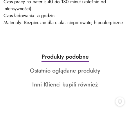
Czas pracy na baterii: 40 do 180 minut (zależnie od
intensywności)
Czas ładowania: 5 godzin
Materiały: Bezpieczne dla ciała, nieporowate, hipoalergiczne
Produkty
Produkty podobne
Pomiń karuzelę produktów
o
Produkty
Ostatnio oglądane produkty
statusie:
o
Produkty
Inni Klienci kupili również
statusie:
o
statusie: