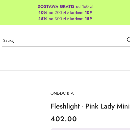
DOSTAWA GRATIS
od 160 zł
-10%
od 200 zł z kodem:
10P
-15%
od 300 zł z kodem:
15P
NAZWA
ONE-DC B.V.
PRODUCENTA:
Fleshlight - Pink Lady Mini
cena:
402.00