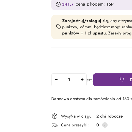
cena z kodem:
341.7
15P
Zarejestruj/zaloguj się
, aby otrzym
punktów, którymi będziesz mógł zapł
punktów = 1 zł upustu
.
Zasady pro
Ilość
szt.
Darmowa dostawa dla zamówienia od 160 z
Dostępność
Wysyłka w ciągu:
2 dni robocze
i
Cena przesyłki:
0
dostawa