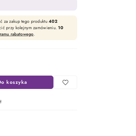
ać za zakup tego produktu
402
acić przy kolejnym zamówieniu.
10
gramu rabatowego
.
Do koszyka
ł